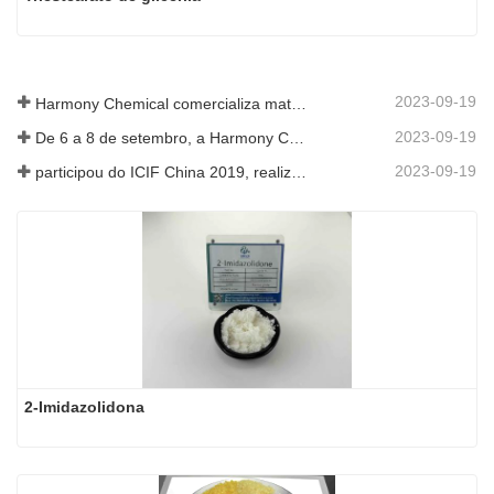
2023-09-19
Harmony Chemical comercializa material de cobertura morta biodegradável, apoiando o desenvolvimento verde na agricultura
2023-09-19
De 6 a 8 de setembro, a Harmony Chemical Ltd. foi convidada a expor no Coatings Trends and Technology Summit (CTT).
2023-09-19
participou do ICIF China 2019, realizado de 16 a 18 de setembro de 2019 em Xangai, China.
2-Imidazolidona