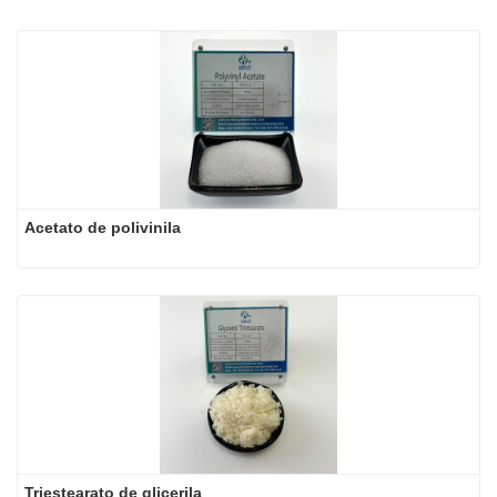
Acetato de polivinila
Triestearato de glicerila