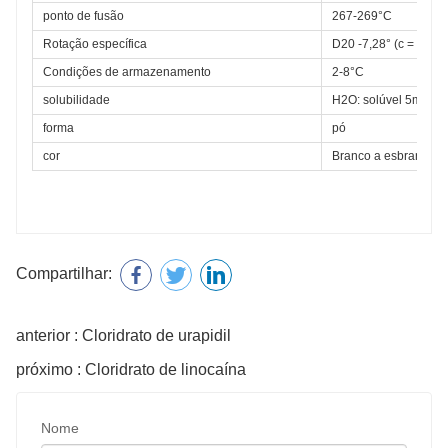
ponto de fusão
267-269°C
Rotação específica
D20 -7,28° (c = 2 em
Condições de armazenamento
2-8°C
solubilidade
H2O: solúvel 5mg/mL
forma
pó
cor
Branco a esbranquiç
Compartilhar:
anterior : Cloridrato de urapidil
próximo : Cloridrato de linocaína
Nome