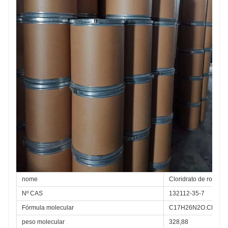
nome
Cloridrato de ropivac
Nº CAS
132112-35-7
Fórmula molecular
C17H26N2O.ClH.H2
peso molecular
328,88