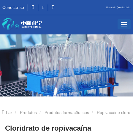
Conecte-se
Harmonia Química Ltda.
Lar
Produtos
Produtos farmacêuticos
Ropivacaine cloro
Cloridrato de ropivacaína