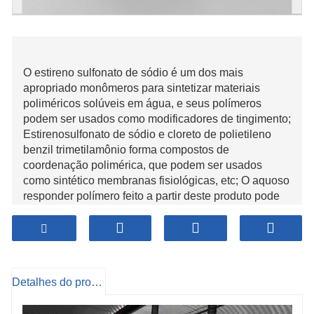
O estireno sulfonato de sódio é um dos mais
apropriado monômeros para sintetizar materiais
poliméricos solúveis em água, e seus polímeros
podem ser usados ​​como modificadores de tingimento;
Estirenosulfonato de sódio e cloreto de polietileno
benzil trimetilamônio forma compostos de
coordenação polimérica, que podem ser usados ​​
como sintético membranas fisiológicas, etc; O aquoso
responder polímero feito a partir deste produto pode
ser usado como floculante, Chemicalbook inventar
dispersante e agente modelador de cabelo; O
homopolímero ou copolímero deste produto é um
notável agente antiestático para plástico, fibra, papel,
etc; Além disso, é usado como íon mudar resina e
Detalhes do produto
mudar membrana; Isso é adicionalmente usado em
microcápsulas de fotossensíveis compostos químicos