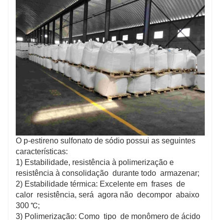
(reguladores de viscosidade de gelatina), elétrons de
galvanoplastia imagens desenvolvedores, e pílulas
para tratamento de úlceras.
O p-estireno sulfonato de sódio possui as seguintes
características:
1) Estabilidade, resistência à polimerização e
resistência à consolidação durante todo armazenar;
2) Estabilidade térmica: Excelente em frases de
calor resistência, será agora não decompor abaixo
300 ℃;
3) Polimerização: Como tipo de monômero de ácido