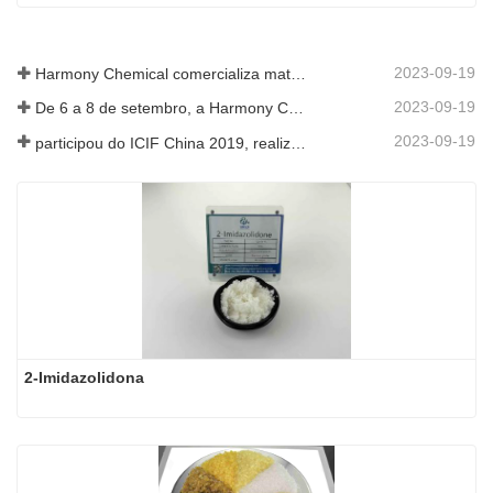
2023-09-19
Harmony Chemical comercializa material de cobertura morta biodegradável, apoiando o desenvolvimento verde na agricultura
2023-09-19
De 6 a 8 de setembro, a Harmony Chemical Ltd. foi convidada a expor no Coatings Trends and Technology Summit (CTT).
2023-09-19
participou do ICIF China 2019, realizado de 16 a 18 de setembro de 2019 em Xangai, China.
2-Imidazolidona